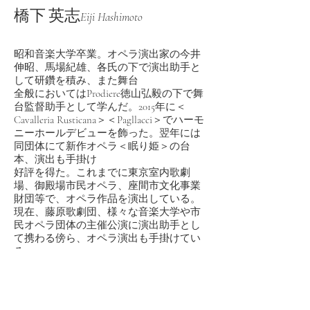
橋下 英志
Eiji Hashimoto
昭和音楽大学卒業。オペラ演出家の今井
伸昭、馬場紀雄、各氏の下で演出助手と
して研鑽を積み、また舞台
全般においてはProdiere徳山弘毅の下で舞
台監督助手として学んだ。2015年に＜
Cavalleria Rusticana＞＜Pagllacci＞
でハーモ
ニーホールデビューを飾った。翌年には
同団体にて新作オペラ
＜眠り姫＞の台
本、演出も手掛け
好評を得た。これまでに東京室内歌劇
場、御殿場市民オペラ、座間市文化事業
財団等で、オペラ作品を
​演出している。
現在、藤原歌劇団、様々な音楽大学や市
民オペラ団体の主催公演に演出助手とし
て携わる傍ら、オペラ演出も手掛けてい
る。
ADDRESS