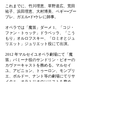
これまでに、竹川理恵、草野道広、荒田
祐子、浜田理恵、大村博美、ペギー•ブー
ブレ、ガ
エル•ド•ケレに師事。
オペラでは「魔笛」ダーメ 1、「コジ・
ファン・トゥッテ」ドラベッラ、「こう
もり」オルロフスキー、「ロミオとジュ
リエット」ジュリエット役にて出演。
2012 年マルセイユオペラ劇場にて「魔
笛」パミーナ役のサンドリン・ピオーの
カヴァーキャストを務める。
マルセイ
ユ、アビニョン、トゥーロン、モンプリ
エ、ボルドー、ナント等の劇場にてリサ
イ
タル、オラトリオのソリストを務め
る。
これまでに数々の国際コンクールの賞を
受賞。
2019年6月にはポーランドにて、モニュー