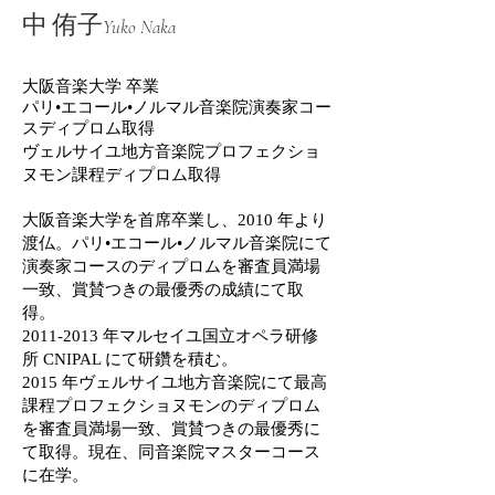
中 侑子
Yuko Naka
大阪音楽大学 卒業
パリ•エコール•ノルマル音楽院演奏家コー
スディプロム取得
ヴェルサイユ地方音楽院プロフェクショ
ヌモン課程ディプロム取得
大阪音楽大学を首席卒業し、2010 年より
渡仏。パリ•エコール•ノルマル音楽院にて
演奏家
コースのディプロムを審査員満場
一致、賞賛つきの最優秀の成績にて取
得。
2011-2013
年マ
ルセイユ国立オペラ研修
所 CNIPAL にて研鑽を積む。
2015 年ヴェルサイユ地方音楽院にて
最高
課程プロフェクショヌモンのディプロム
を審査員満場一致、賞賛つきの最優秀に
て取
得。現在、同音楽院マスターコース
に在学。